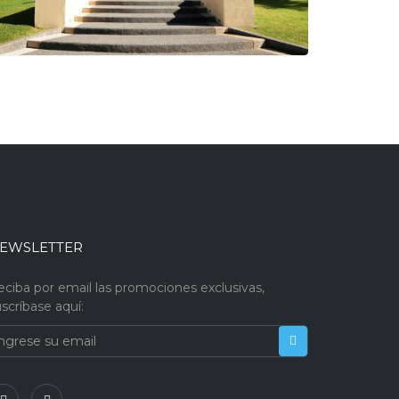
EWSLETTER
eciba por email las promociones exclusivas,
scríbase aquí: