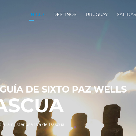
INICIO
DESTINOS
URUGUAY
SALIDA
 GUÍA DE SIXTO PAZ WELLS
PASCUA
 a la misteriosa Isla de Pascua