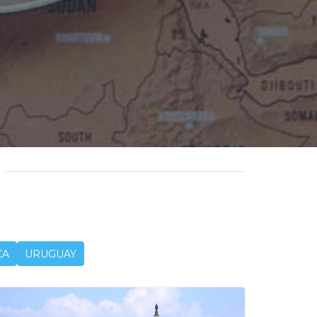
CA
URUGUAY