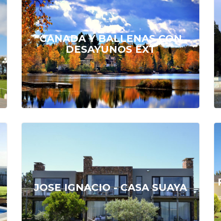
CONSÚLTENOS
CANADA Y BALLENAS CON
DESAYUNOS EXT
DESDE
U$S 206
JOSE IGNACIO - CASA SUAYA