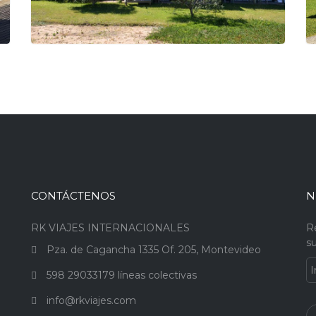
CONTÁCTENOS
N
RK VIAJES INTERNACIONALES
R
su
a
Pza. de Cagancha 1335 Of. 205, Montevideo
598 29033179 líneas colectivas
info@rkviajes.com