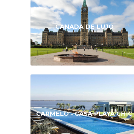
CONSÚLTENOS
CANADA DE LUJO
DESDE
U$S 156
CARMELO - CASA PLAYA CHIC