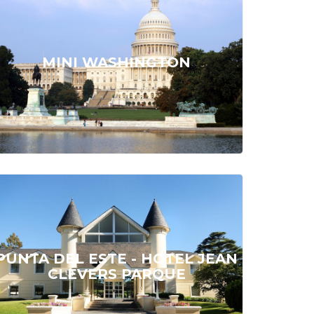
CONSÚLTENOS
MINI WASHINGTON
DESDE
U$S 96
PUNTA DEL ESTE - HOTEL JEAN
CLEVERS PARQUE